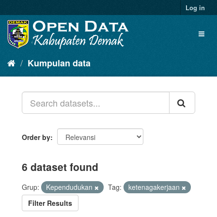
Log in
Kumpulan data
Order by
6 dataset found
Grup:
Kependudukan
Tag:
ketenagakerjaan
Filter Results