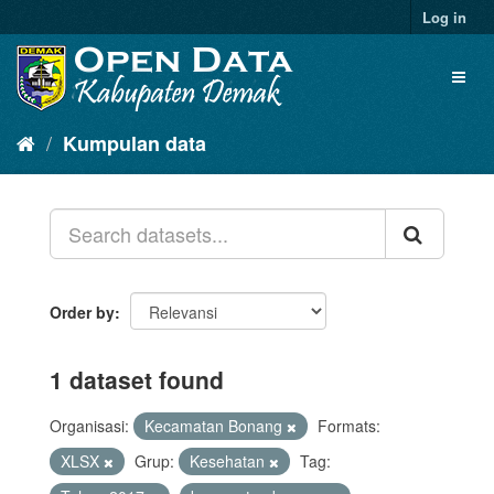
Log in
Kumpulan data
Order by
1 dataset found
Organisasi:
Kecamatan Bonang
Formats:
XLSX
Grup:
Kesehatan
Tag: