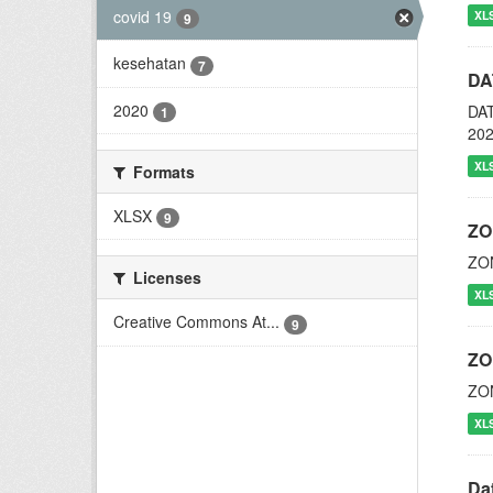
covid 19
XL
9
kesehatan
7
DA
2020
DA
1
20
XL
Formats
XLSX
9
ZO
ZO
Licenses
XL
Creative Commons At...
9
ZO
ZO
XL
Da