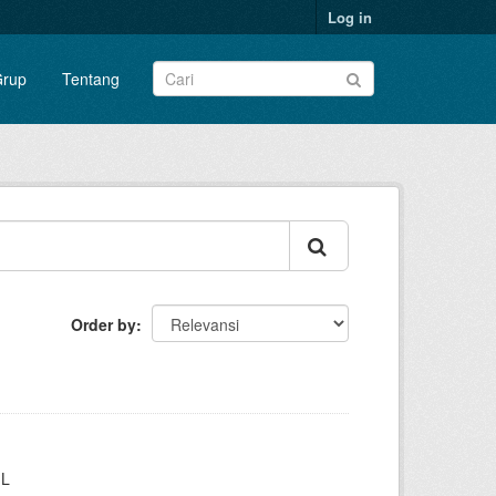
Log in
rup
Tentang
Order by
IL