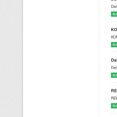
Dat
XL
KO
KO
XL
Da
Dat
XL
RE
RE
XL