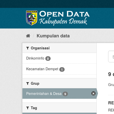
Kumpulan data
Organisasi
Dinkominfo
8
Kecamatan Dempet
1
9 
Grup
Gru
Pemerintahan & Desa
9
RE
Tag
RE