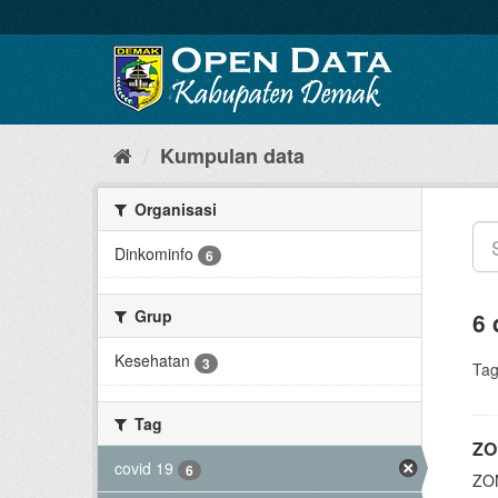
Kumpulan data
Organisasi
Dinkominfo
6
Grup
6 
Kesehatan
3
Tag
Tag
ZO
covid 19
6
ZO