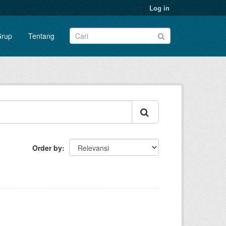
Log in
rup
Tentang
Order by