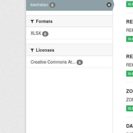
keehatan
XL
6
RE
Formats
RE
XLSX
6
XL
Licenses
RE
Creative Commons At...
6
RE
XL
ZO
ZO
XL
DA