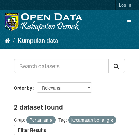
Log in
Kumpulan data
Order by
2 dataset found
Grup:
Pertanian
Tag:
kecamatan bonang
Filter Results