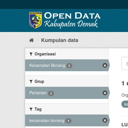
Kumpulan data
Organisasi
Kecamatan Bonang
1
Grup
1 
Pertanian
1
Org
k
Tag
kecamatan bonang
1
LU