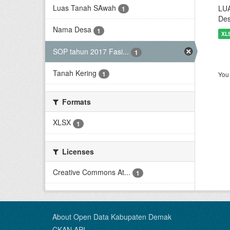
Luas Tanah SAwah
LU
1
Des
Nama Desa
1
XL
SOP tahun 2017 Fasi...
1
Tanah Kering
1
You 
Formats
XLSX
1
Licenses
Creative Commons At...
1
About Open Data Kabupaten Demak
CKAN API