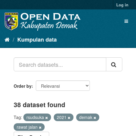
Log in
Kumpulan data
Order by
38 dataset found
Tag:
rsudsuka
2021
demak
rawat jalan