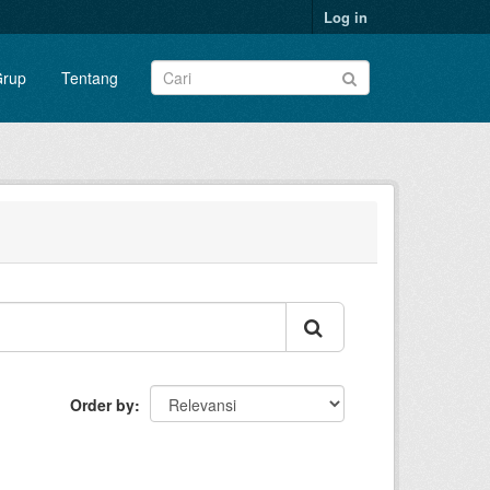
Log in
rup
Tentang
Order by