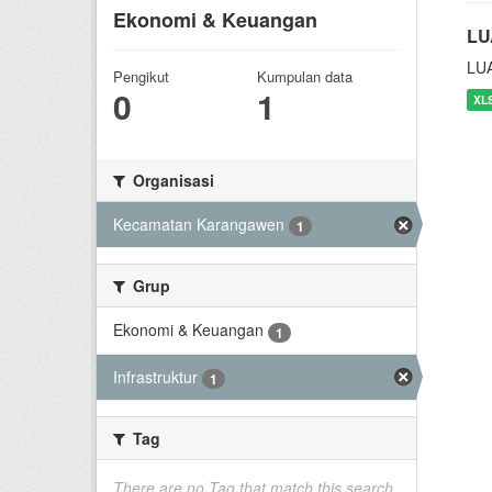
Ekonomi & Keuangan
LU
LU
Pengikut
Kumpulan data
0
1
XL
Organisasi
Kecamatan Karangawen
1
Grup
Ekonomi & Keuangan
1
Infrastruktur
1
Tag
There are no Tag that match this search