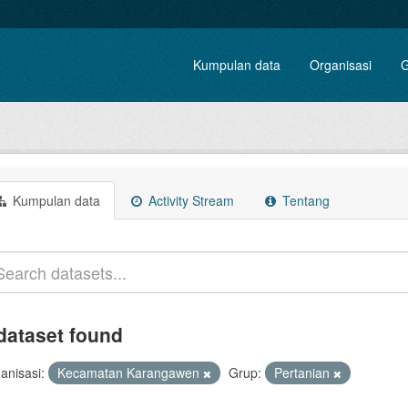
Kumpulan data
Organisasi
G
Kumpulan data
Activity Stream
Tentang
dataset found
anisasi:
Kecamatan Karangawen
Grup:
Pertanian