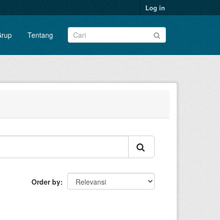
Log in
rup
Tentang
Order by