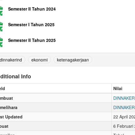
Semester II Tahun 2024
Semester I Tahun 2025
Semester II Tahun 2025
dinnakerind
ekonomi
ketenagakerjaan
ditional Info
eld
Nilai
embuat
DINNAKER
melihara
DINNAKER
st Updated
22 April 2
buat
6 Februari