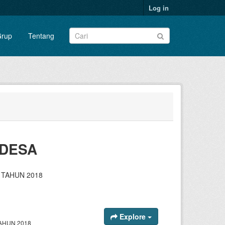
Log in
rup
Tentang
 DESA
 TAHUN 2018
Explore
AHUN 2018