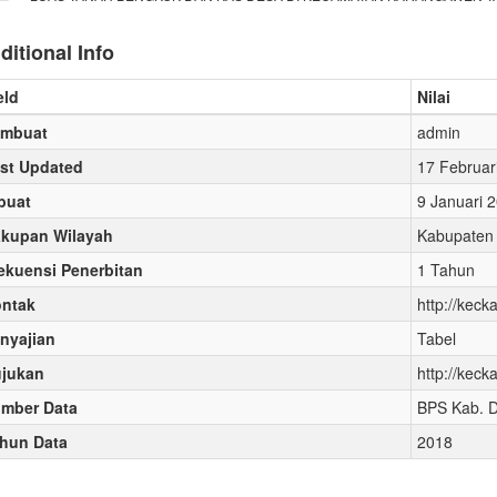
ditional Info
eld
Nilai
embuat
admin
st Updated
17 Februar
buat
9 Januari 
kupan Wilayah
Kabupaten
ekuensi Penerbitan
1 Tahun
ntak
http://kec
nyajian
Tabel
jukan
http://kec
mber Data
BPS Kab. 
hun Data
2018