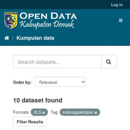
Log in
Kumpulan data
Order by
10 dataset found
Formats:
XLS
Tag:
ketenagakerjaan
Filter Results