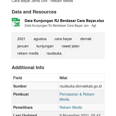
Cara Bayar Jenis Unit : Rekam Medis
Data and Resources
Data Kunjungan RJ Berdasar Cara Bayar.xlsx
Data Kunjungan RJ Berdasar Cara Bayar Jan - Agt
2021
agustus
cara bayar
demak
januari
kunjungan
rawat jalan
rekam medis
rsudsuka
Additional Info
Field
Nilai
Sumber
rsudsuka.demakkab.go,id
Pembuat
Pemasaran & Rekam
Medis
Pemelihara
Rekam Medis
Last Updated
9 November 2021, 05.43